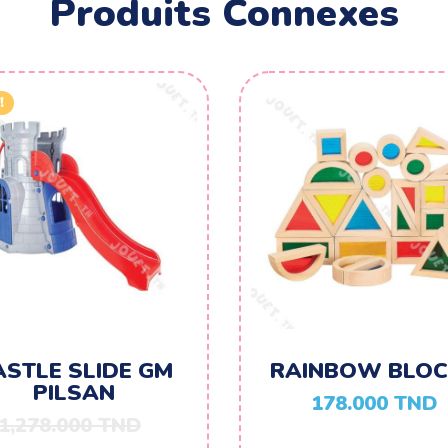
Produits Connexes
!
ASTLE SLIDE GM
RAINBOW BLO
PILSAN
178.000
TND
1,278.000
TND