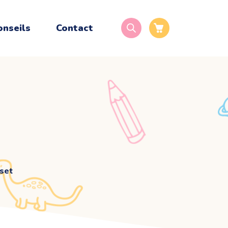
onseils
Contact
 set