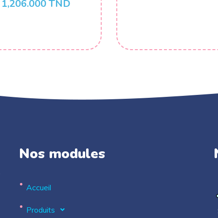
1,206.000
TND
Nos modules
.
Accueil
Produits
S