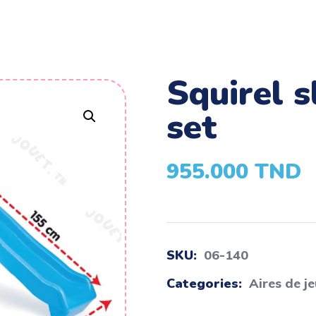
squirel slide and swing
set
955.000
TND
SKU:
06-140
Categories:
Aires de j