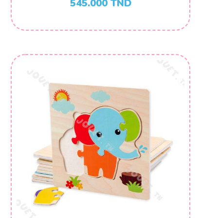
545.000
TND