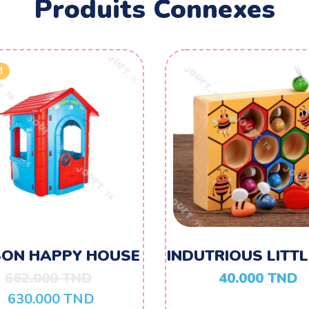
Produits Connexes
!
SON HAPPY HOUSE
INDUTRIOUS LITTL
662.000
TND
40.000
TND
630.000
TND