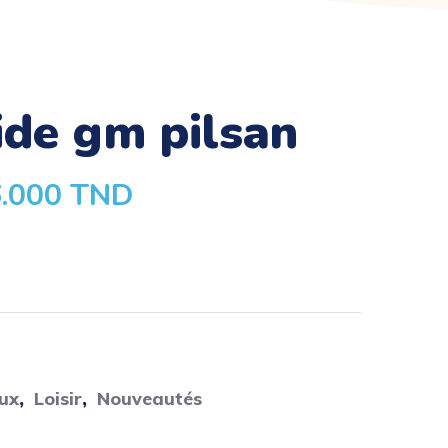
lide gm pilsan
6.000
TND
eux
,
Loisir
,
Nouveautés