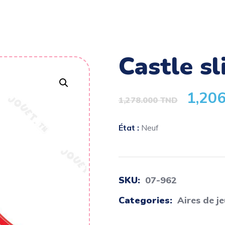
castle s
1,20
1,278.000
TND
État :
Neuf
SKU:
07-962
Categories:
Aires de j