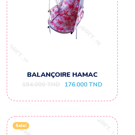
BALANÇOIRE HAMAC
184.000
TND
176.000
TND
Sale!