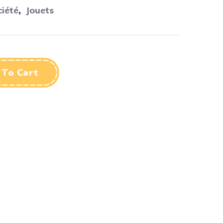
ciété
,
Jouets
 To Cart