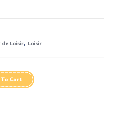
 de Loisir
,
Loisir
 To Cart