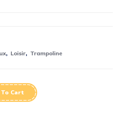
eux
,
Loisir
,
Trampoline
 To Cart